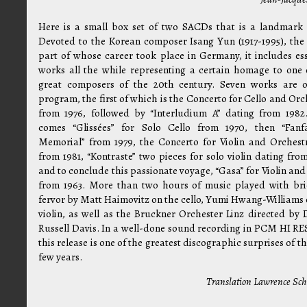
Here is a small box set of two SACDs that is a landmark 
Devoted to the Korean composer Isang Yun (1917-1995), the
part of whose career took place in Germany, it includes ess
works all the while representing a certain homage to one 
great composers of the 20th century. Seven works are 
program, the first of which is the Concerto for Cello and Orc
from 1976, followed by “Interludium A” dating from 1982
comes “Glissées” for Solo Cello from 1970, then “Fan
Memorial” from 1979, the Concerto for Violin and Orchest
from 1981, “Kontraste” two pieces for solo violin dating from
and to conclude this passionate voyage, “Gasa” for Violin and
from 1963. More than two hours of music played with br
fervor by Matt Haimovitz on the cello, Yumi Hwang-Williams 
violin, as well as the Bruckner Orchester Linz directed by 
Russell Davis. In a well-done sound recording in PCM HI RES
this release is one of the greatest discographic surprises of t
few years.
Translation Lawrence Sc