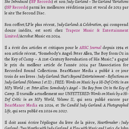
She Introduced
(
JSP Records
) et son
Judy Garland – The Garland Variations
(
JSP Records
) parmi les meilleures rééditions jazz et vocal de 2013 par
le site The Second Disc.
Son coffret/LP le plus récent,
Judy Garland: A Celebration
, qui comprend
douze inédits, est sorti chez
Trapeze Music & Entertainment
Limited
/Acrobat Music en 2024.
Il a écrit des articles et critiques pour le
ARSC Journal
depuis 1994 et
son article récent, “Somebody’s Angel: Peter Allen, The Boy from Oz in
the Key of Camp – A 21st-Century Reevaluation of His Music,” a gagné
le prix du meilleur article de l’année 2024 par l’Association for
Recorded Sound Collections. BearManor Media a publié à ce jour
trois de ses livres :
Judy Garland: That’s Beyond Entertainment – Reflections on
Judy Garland (Volumes I et II)
;
FREE: Words on Music by a Hi-Def Critic in an
MP3 World
; et
Peter Allen: Somebody’s Angel – The Boy from Oz in the Key of
Camp
. Il travaille actuellement sur
UNFETTERED: Words on Music by a Hi-
Def Critic in an MP3 World, Volume II
, qui sera publié encore par
BearManor Media
en 2026, et
The Candid Judy Garland: A Photographed
Life
, qui sera publié en 2026 ou 2027.
Il doit aussi écrire l’épilogue du livre de la pièce,
Heartbreaker : Judy
Garland : Two Months with Judy Garland, A Play with Music and Lyrics
de John