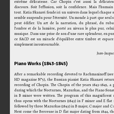
extrême délicatesse. Car Chopin c’est aussi la délicate
discours. Soit l’effusion, soit la confidence. Mais l’humain
tout. Katia Skanavi fonde ici un univers dans lequel chaque s
semble suspendu pour l’éternité. Un monde à part que seul s
peut édifier. Un art de la narration, du phrasé, du ruba
l’ombre et de la lumière, porté au niveau le plus pur, celui
musique. Dans une prise de son d’une rare splendeur, en pu
ce SACD est un miracle d’équilibre entre timbre et espace
simplement incontournable.
Jean-Jacque
Piano Works (1843-1845)
After a remarkable recording devoted to Rachmaninoff (se
HD magazine N°5), the Russian pianist Katia Skanavi return
recording of Chopin. The Chopin of the years 1843-1845, a 
during which the Nocturnes, Mazurkas, and the Piano Sona
in B minor were written. The program of this magnificent r
thus opens with the Nocturnes (1843) in F minor and E flat 
followed by three Mazurkas (1843) in B major, C major and C 
Next come the Berceuse in D flat major dating from 1844, th