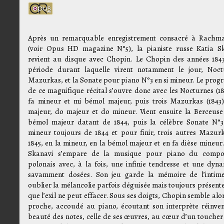
Après un remarquable enregistrement consacré à Rachm
(voir Opus HD magazine N°5), la pianiste russe Katia S
revient au disque avec Chopin. Le Chopin des années 1843
période durant laquelle virent notamment le jour, Noct
Mazurkas, et la Sonate pour piano N°3 en si mineur. Le pro
de ce magnifique récital s’ouvre donc avec les Nocturnes (18
fa mineur et mi bémol majeur, puis trois Mazurkas (1843)
majeur, do majeur et do mineur. Vient ensuite la Berceuse
bémol majeur datant de 1844, puis la célèbre Sonate N°3
mineur toujours de 1844 et pour finir, trois autres Mazur
1845, en la mineur, en la bémol majeur et en fa dièse mineur.
Skanavi s’empare de la musique pour piano du compos
polonais avec, à la fois, une infinie tendresse et une dyn
savamment dosées. Son jeu garde la mémoire de l’intim
oublier la mélancolie parfois déguisée mais toujours présente
que l’exil ne peut effacer. Sous ses doigts, Chopin semble alo
proche, accoudé au piano, écoutant son interprète réinven
beauté des notes, celle de ses œuvres, au cœur d’un toucher