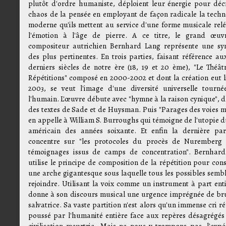
plutôt d'ordre humaniste, déploient leur énergie pour décr
chaos de la pensée en employant de façon radicale la techn
moderne qu'ils mettent au service d'une forme musicale rel
l'émotion à l'âge de pierre. A ce titre, le grand œu
compositeur autrichien Bernhard Lang représente une sy
des plus pertinentes. En trois parties, faisant référence aux
derniers siècles de notre ère (18, 19 et 20 ème), "Le Théât
Répétitions" composé en 2000-2002 et dont la création eut l
2003, se veut l'image d'une diversité universelle tourné
l'humain. L'œuvre débute avec "hymne à la raison cynique", d
des textes de Sade et de Huysman. Puis "Parages des voies m
en appelle à William S. Burroughs qui témoigne de l'utopie d
américain des années soixante. Et enfin la dernière par
concentre sur "les protocoles du procès de Nuremberg 
témoignages issus de camps de concentration". Bernhar
utilise le principe de composition de la répétition pour cons
une arche gigantesque sous laquelle tous les possibles sembl
rejoindre. Utilisant la voix comme un instrument à part entiè
donne à son discours musical une urgence imprégnée de bru
salvatrice. Sa vaste partition n'est alors qu'un immense cri ré
poussé par l'humanité entière face aux repères désagrégés
civilisation meurtrie. Mais ne nous y trompons pas, l'expé