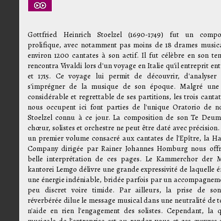
Gottfried Heinrich Stoelzel (1690-1749) fut un compo
prolifique, avec notamment pas moins de 18 drames music
environ 1200 cantates à son actif. Il fut célèbre en son te
rencontra Vivaldi lors d'un voyage en Italie qu'il entreprit ent
et 1715. Ce voyage lui permit de découvrir, d'analyser
s'imprégner de la musique de son époque. Malgré une
considérable et regrettable de ses partitions, les trois canta
nous occupent ici font parties de l'unique Oratorio de n
Stoelzel connu à ce jour. La composition de son Te Deu
chœur, solistes et orchestre ne peut être daté avec précision
un premier volume consacré aux cantates de l'Epître, la Ha
Company dirigée par Rainer Johannes Homburg nous off
belle interprétation de ces pages. Le Kammerchor der 
kantorei Lemgo délivre une grande expressivité de laquelle 
une énergie indéniable, bridée parfois par un accompagnem
peu discret voire timide. Par ailleurs, la prise de so
réverbérée dilue le message musical dans une neutralité de t
n'aide en rien l'engagement des solistes. Cependant, la q
musicale de l'entreprise est au rendez-vous et ces œuvres 