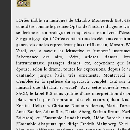
L’Orféo (fable en musique) de Claudio Monteverdi (1567-164
considéré comme le premier Opéra de l’histoire du genre lyriq
se décline en un prologue et cinq actes sur un livret d’Ales
Striggio (1573-1630). "Orféo contient tous les éléments constitu
genre, tels que les reprendront plus tard Rameau, Mozart, W
Verdi, etc, à savoir les leitmotive et "timbres" instrume
l’alternance des airs, récits, ariosos, danses, int
instrumentaux, passages dansés, etc, cependant que l
épouse, selon le drame, toutes les expressions, depuis le "r
cantando" jusqu’à l’aria très ornementé. Monteverdi r
d’emblée ici la synthèse du spectacle complet, tant sur l
musical que théâtral et visuel". Avec cette nouvelle vers
SACD, le label BIS nous gratifie d’une interprétation de p
plan, portée par l’inspiration des chanteurs (Johan Lind
Kristina Hellgren, Christine Nonbo-Andersen, Maria Forss
Anna Zander, Adam Riis, Daniel Aberg, Steffen Bruun, Karl
Eriksson) et l’Ensemble Lundabarock, Höör Barock ain
l’Ensemble Altapunta que dirige Fredrik Malmberg. Voici 
bien une référence moderne, sur support haute définit