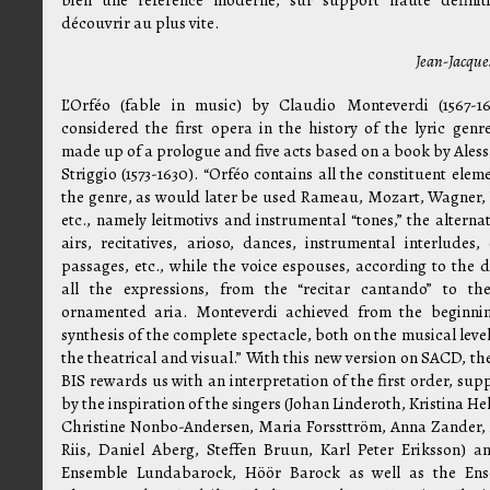
découvrir au plus vite.
Jean-Jacque
L’Orféo (fable in music) by Claudio Monteverdi (1567-16
considered the first opera in the history of the lyric genre.
made up of a prologue and five acts based on a book by Ales
Striggio (1573-1630). “Orféo contains all the constituent elem
the genre, as would later be used Rameau, Mozart, Wagner, 
etc., namely leitmotivs and instrumental “tones,” the alterna
airs, recitatives, arioso, dances, instrumental interludes,
passages, etc., while the voice espouses, according to the 
all the expressions, from the “recitar cantando” to th
ornamented aria. Monteverdi achieved from the beginni
synthesis of the complete spectacle, both on the musical leve
the theatrical and visual.” With this new version on SACD, th
BIS rewards us with an interpretation of the first order, sup
by the inspiration of the singers (Johan Linderoth, Kristina He
Christine Nonbo-Andersen, Maria Forssttröm, Anna Zander
Riis, Daniel Aberg, Steffen Bruun, Karl Peter Eriksson) a
Ensemble Lundabarock, Höör Barock as well as the En