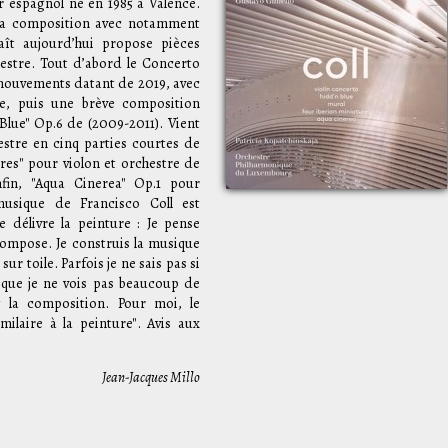
r espagnol né en 1985 à Valence.
 la composition avec notamment
ît aujourd’hui propose pièces
estre. Tout d’abord le Concerto
 mouvements datant de 2019, avec
ste, puis une brève composition
Blue" Op.6 de (2009-2011). Vient
stre en cinq parties courtes de
ures" pour violon et orchestre de
fin, "Aqua Cinerea" Op.1 pour
musique de Francisco Coll est
 délivre la peinture : Je pense
 compose. Je construis la musique
ur toile. Parfois je ne sais pas si
 que je ne vois pas beaucoup de
t la composition. Pour moi, le
ilaire à la peinture". Avis aux
Jean-Jacques Millo