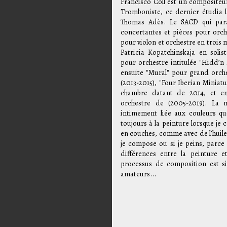
Francisco Coll est un compositeu
Tromboniste, ce dernier étudia
Thomas Adès. Le SACD qui para
concertantes et pièces pour orch
pour violon et orchestre en trois
Patricia Kopatchinskaja en soli
pour orchestre intitulée "Hidd’n 
ensuite "Mural" pour grand orche
(2013-2015), "Four Iberian Miniat
chambre datant de 2014, et en
orchestre de (2005-2019). La 
intimement liée aux couleurs que
toujours à la peinture lorsque je
en couches, comme avec de l’huile s
je compose ou si je peins, parce
différences entre la peinture e
processus de composition est sim
amateurs...