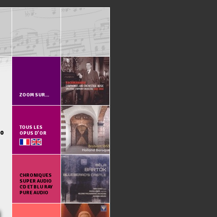
ZOOM SUR…
TOUS LES
no
OPUS D’OR
CHRONIQUES
SUPER AUDIO
CD ET BLU RAY
PURE AUDIO