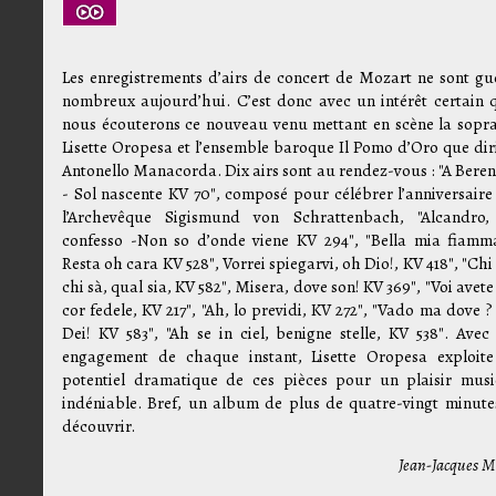
Les enregistrements d’airs de concert de Mozart ne sont gu
nombreux aujourd’hui. C’est donc avec un intérêt certain 
nous écouterons ce nouveau venu mettant en scène la sopr
Lisette Oropesa et l’ensemble baroque Il Pomo d’Oro que dir
Antonello Manacorda. Dix airs sont au rendez-vous : "A Beren
- Sol nascente KV 70", composé pour célébrer l’anniversaire
l’Archevêque Sigismund von Schrattenbach, "Alcandro,
confesso -Non so d’onde viene KV 294", "Bella mia fiamm
Resta oh cara KV 528", Vorrei spiegarvi, oh Dio!, KV 418", "Chi 
chi sà, qual sia, KV 582", Misera, dove son! KV 369", "Voi avete
cor fedele, KV 217", "Ah, lo previdi, KV 272", "Vado ma dove ?
Dei! KV 583", "Ah se in ciel, benigne stelle, KV 538". Avec
engagement de chaque instant, Lisette Oropesa exploite
potentiel dramatique de ces pièces pour un plaisir musi
indéniable. Bref, un album de plus de quatre-vingt minute
découvrir.
Jean-Jacques M