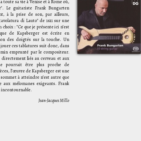
a toute sa vie à Venise et à Rome où,
". Le guitariste Frank Bungarten
, à la prise de son, par ailleurs,
tavolatura di Lauto" de 1611 sur une
 choix : "Ce que je présente ici n’est
ique de Kapsberger est écrite en
ion des doigtés sur la touche. Un
 jouer ces tablatures suit donc, dans
emin emprunté par le compositeur.
, directement liés au cerveau et aux
ne pourrait être plus proche de
pièces, l’œuvre de Kapsberger est une
e sommet à atteindre n’est autre que
rte aux mélomanes exigeants. Frank
t incontournable.
Jean-Jacques Millo