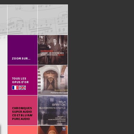
ZOOM SUR…
TOUS LES
OPUS D’OR
CHRONIQUES
SUPER AUDIO
CD ET BLU RAY
PURE AUDIO