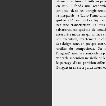
allemand, virtuose du luth qui pass
en 1610, il fonda une académie
propose, dans cet enregistrement
remarquable, le "Libro Primo d’In
guitare à 10 cordes et explique son
pas une transcription. La mus
tablatures, un système de notat
interprète moderne qui sait lire et
son exécution, exactement le ch
Ses doigts sont, en quelque sorte
oreilles du compositeur. On 
l’original". Avec ses trente-deux 
véritable ascension musicale où l
le partage d’une partition offe
Bungarten en est le guide averti e