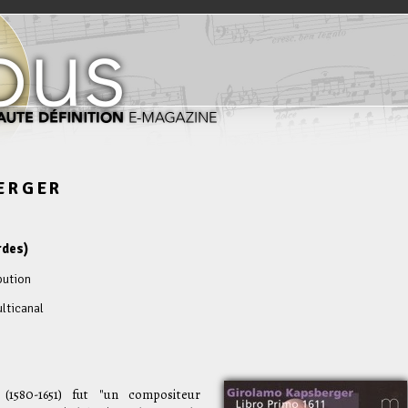
ERGER
rdes)
bution
lticanal
(1580-1651) fut "un compositeur