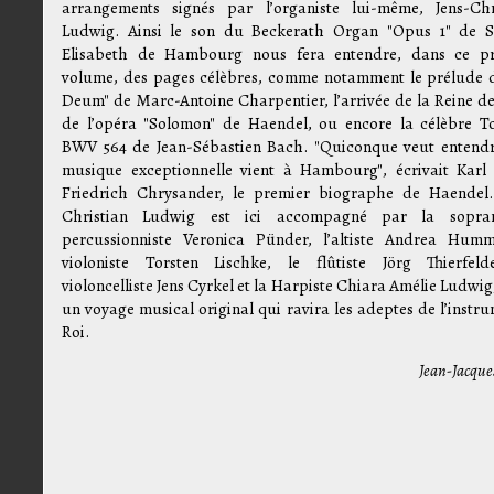
arrangements signés par l’organiste lui-même, Jens-Chr
Ludwig. Ainsi le son du Beckerath Organ "Opus 1" de S
Elisabeth de Hambourg nous fera entendre, dans ce p
volume, des pages célèbres, comme notamment le prélude 
Deum" de Marc-Antoine Charpentier, l’arrivée de la Reine d
de l’opéra "Solomon" de Haendel, ou encore la célèbre T
BWV 564 de Jean-Sébastien Bach. "Quiconque veut entend
musique exceptionnelle vient à Hambourg", écrivait Karl
Friedrich Chrysander, le premier biographe de Haendel.
Christian Ludwig est ici accompagné par la sopra
percussionniste Veronica Pünder, l’altiste Andrea Humm
violoniste Torsten Lischke, le flûtiste Jörg Thierfeld
violoncelliste Jens Cyrkel et la Harpiste Chiara Amélie Ludwi
un voyage musical original qui ravira les adeptes de l’instru
Roi.
Jean-Jacque