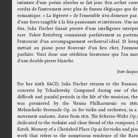
intimiste d’une poésie absolue se fait jour. Son archet cares
cordes de l’instrument avec plus de finesse élégiaque que de
romantique. « La légèreté » de l’ensemble n’en demeure pas
d’une force tangible à la fois passionnée et intérieure. Une n
fois, Julia Fischer faisait preuve d’une intelligence interpr
rare. Yakov Kreizberg connaissait parfaitement sa partena
l’entourait d’un accompagnement orchestral idéal. Et lorsqu
mettait au piano pour Souvenir d’un lieu cher, l’osmose
parfaite. Voici donc une réédition bienvenue que l’on ma
d’une double pierre blanche.
Jean-Jacque
For her sixth SACD, Julia Fischer returns to the Russian 
concerto by Tchaikovsky. Composed during one of the
difficult and painful periods in the life of the musician, th
was premiered by the Vienna Philharmonic en 1881
Melancholic Serenade Op. 26 for violin and orchestra, in a 
movement andante, dates from 1875. The Scherzo-Waltz Op.
dedicated to the violinist and close friend of the composer, 
Kotek. Memory of a Cherished Place Op.42 for violin and pian
work that refers to the sumptuous residence of the Bar