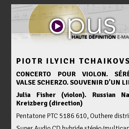
PIOTR ILYICH TCHAIKOV
CONCERTO POUR VIOLON. SÉR
VALSE SCHERZO. SOUVENIR D’UN LI
Julia Fisher (violon). Russian N
Kreizberg (direction)
Pentatone PTC 5186 610, Outhere distr
Super Audio CD hybride stéréo/multica