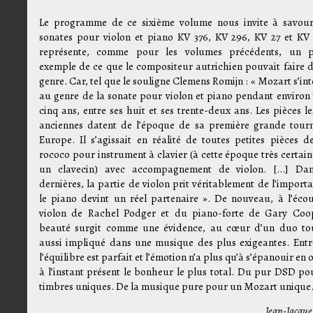
Le programme de ce sixième volume nous invite à savour
sonates pour violon et piano KV 376, KV 296, KV 27 et KV 3
représente, comme pour les volumes précédents, un p
exemple de ce que le compositeur autrichien pouvait faire d
genre. Car, tel que le souligne Clemens Romijn : « Mozart s’in
au genre de la sonate pour violon et piano pendant environ 
cinq ans, entre ses huit et ses trente-deux ans. Les pièces l
anciennes datent de l’époque de sa première grande tour
Europe. Il s’agissait en réalité de toutes petites pièces de
rococo pour instrument à clavier (à cette époque très certai
un clavecin) avec accompagnement de violon. […] Dan
dernières, la partie de violon prit véritablement de l’import
le piano devint un réel partenaire ». De nouveau, à l’éco
violon de Rachel Podger et du piano-forte de Gary Coo
beauté surgit comme une évidence, au cœur d’un duo to
aussi impliqué dans une musique des plus exigeantes. Entr
l’équilibre est parfait et l’émotion n’a plus qu’à s’épanouir en 
à l’instant présent le bonheur le plus total. Du pur DSD po
timbres uniques. De la musique pure pour un Mozart unique
Jean-Jacque