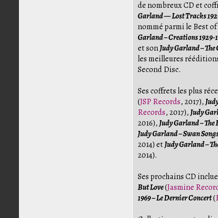
de nombreux CD et coffr
Garland — Lost Tracks 192
nommé parmi le Best of
Garland – Creations 1929-
et son
Judy Garland – The
les meilleures rééditions
Second Disc.
Ses coffrets les plus réc
(
JSP Records
, 2017),
Jud
Records
, 2017),
Judy Gar
2016),
Judy Garland – The 
Judy Garland – Swan Songs,
2014) et
Judy Garland – Th
2014).
Ses prochains CD inclu
But Love
(
Jasmine Recor
1969 – Le Dernier Concert
(