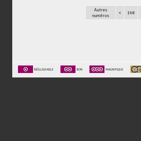
Autres
<
168
numéros
NÉGLIGEABLE
BON
MAGNIFIQUE