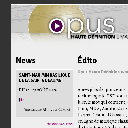
News
Édito
Opus Haute Définition e-
SAINT-MAXIMIN BASILIQUE
DE LA SAINTE BEAUME
Après plus de quinze ans 
DU 12 - 23 AOÛT 2026
technologie le DSD sont to
[
lien
]
bien le mot qui convient,
Linn, MDG, Audite, Caro M
Jean-Jacques Millo, 7 août 2026
Lyrinx, Channel Classics,
en ligne de musique clas
Archives des news
distributeurs (Codaex, I