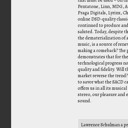
that must be used – on th
Pentatone, Linn, MDG, Au
Praga Digitals, Lyrinx, C
online DSD-quality classi
continued to produce and
saluted. Today, despite t
the dematerialization of a
music, is a source of renew
making a comeback? The p
demonstrates that for the
technological progress n
quality and fidelity. Will 
market reverse the trend? 
to savor what the SACD ca
offers us in all its music
stereo, our pleasure and 
sound.
Lawrence Schulman a prod